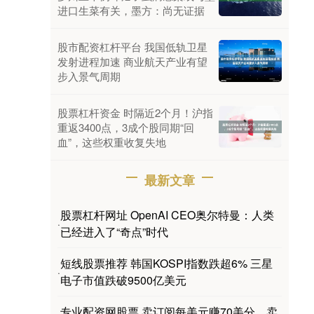
进口生菜有关，墨方：尚无证据
股市配资杠杆平台 我国低轨卫星
发射进程加速 商业航天产业有望
步入景气周期
股票杠杆资金 时隔近2个月！沪指
重返3400点，3成个股同期“回
血”，这些权重收复失地
最新文章
股票杠杆网址 OpenAI CEO奥尔特曼：人类
·
已经进入了“奇点”时代
短线股票推荐 韩国KOSPI指数跌超6% 三星
·
电子市值跌破9500亿美元
专业配资网股票 卖订阅每美元赚70美分、卖