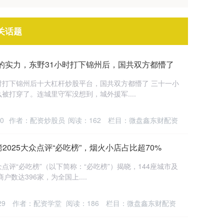
关话题
的实力，东野31小时打下锦州后，国共双方都懵了
时打下锦州后十大杠杆炒股平台，国共双方都懵了 三十一小
么被打穿了。连城里守军没想到，城外援军....
0
作者：配资炒股员
阅读：
162
栏目：
微盘鑫东财配资
2025大众点评“必吃榜”，烟火小店占比超70%
众点评“必吃榜”（以下简称：“必吃榜”）揭晓，144座城市及
数达396家，为全国上....
29
作者：配资学堂
阅读：
186
栏目：
微盘鑫东财配资