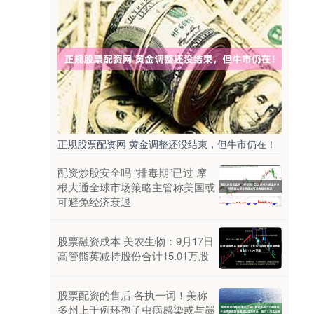
正规股票配资网 黄金调整还没结束，但牛市仍在！
配资炒股安全吗 “排毒期”已过 摩
根大通全球市场策略主管称美国或
可避免经济衰退
股票融资成本 美农生物：9月17日
高管熊英减持股份合计15.01万股
股票配资的售后 各执一词！美称
多州上千例环孢子虫病感染或与墨