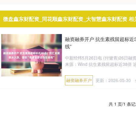
微盘鑫东财配资_同花顺鑫东财配资_大智慧鑫东财配资 相
融资融券开户 抗生素残留超标近
线”
中新经纬5月26日电 (付健青)26
来源：Wind 抗生素残留超标近38倍 
融资融券开户
更新：2026-05-30
共 1 页/1 条