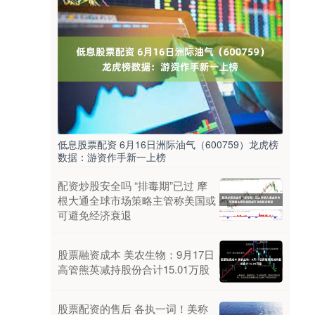
低息股票配资 6月16日洲际油气（600759）龙虎榜
数据：游资作手新一上榜
配资炒股安全吗 “排毒期”已过 摩
根大通全球市场策略主管称美国或
可避免经济衰退
股票融资成本 美农生物：9月17日
高管熊英减持股份合计15.01万股
股票配资的售后 各执一词！美称