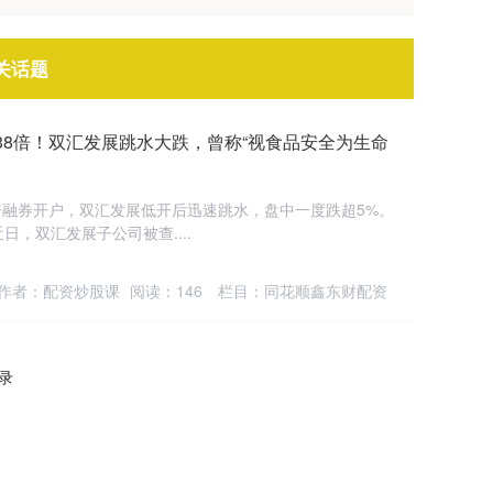
关话题
38倍！双汇发展跳水大跌，曾称“视食品安全为生命
日融资融券开户，双汇发展低开后迅速跳水，盘中一度跌超5%。
近日，双汇发展子公司被查....
作者：配资炒股课
阅读：
146
栏目：
同花顺鑫东财配资
记录