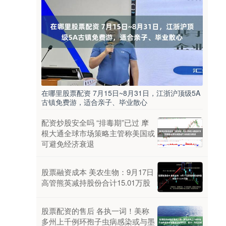
在哪里股票配资 7月15日~8月31日，江浙沪顶级5A
古镇免费游，适合亲子、毕业散心
配资炒股安全吗 “排毒期”已过 摩
根大通全球市场策略主管称美国或
可避免经济衰退
股票融资成本 美农生物：9月17日
高管熊英减持股份合计15.01万股
股票配资的售后 各执一词！美称
多州上千例环孢子虫病感染或与墨