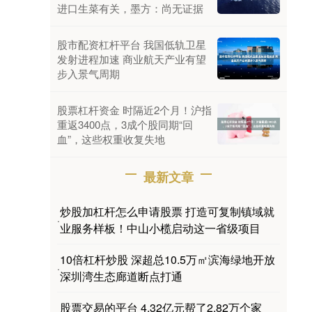
进口生菜有关，墨方：尚无证据
股市配资杠杆平台 我国低轨卫星
发射进程加速 商业航天产业有望
步入景气周期
股票杠杆资金 时隔近2个月！沪指
重返3400点，3成个股同期“回
血”，这些权重收复失地
最新文章
炒股加杠杆怎么申请股票 打造可复制镇域就
·
业服务样板！中山小榄启动这一省级项目
10倍杠杆炒股 深超总10.5万㎡滨海绿地开放
·
深圳湾生态廊道断点打通
股票交易的平台 4.32亿元帮了2.82万个家