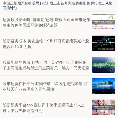
中国正规股票app 蓝思科技H股上市首月完成超额配售 同步推进A股
回购计划
配资炒股安全吗 “排毒期”已过 摩根大通全球市场策
略主管称美国或可避免经济衰退
股票融资成本 美农生物：9月17日高管熊英减持股
份合计15.01万股
股票配资的售后 各执一词！美称多州上千例环孢
子虫病感染或与墨进口生菜有关，墨方：尚无证据
股市配资杠杆平台 我国低轨卫星发射进程加速 商
业航天产业有望步入景气周期
股票配资平台app 壹快评丨骑手违规不止个人之
过，平台失职更需担责