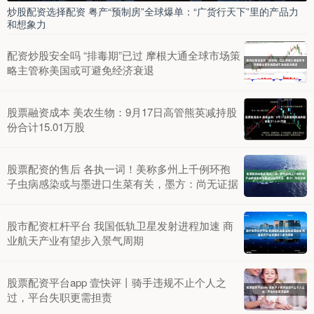
炒股配资选择配资 粤产“预制房”全球爆单：“广货行天下”里的产品力
和想象力
配资炒股安全吗 “排毒期”已过 摩根大通全球市场策
略主管称美国或可避免经济衰退
股票融资成本 美农生物：9月17日高管熊英减持股
份合计15.01万股
股票配资的售后 各执一词！美称多州上千例环孢
子虫病感染或与墨进口生菜有关，墨方：尚无证据
股市配资杠杆平台 我国低轨卫星发射进程加速 商
业航天产业有望步入景气周期
股票配资平台app 壹快评丨骑手违规不止个人之
过，平台失职更需担责