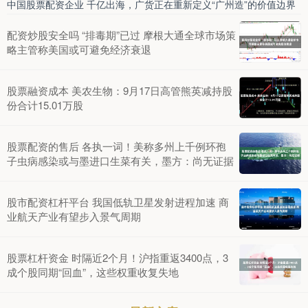
中国股票配资企业 千亿出海，广货正在重新定义“广州造”的价值边界
配资炒股安全吗 “排毒期”已过 摩根大通全球市场策
略主管称美国或可避免经济衰退
股票融资成本 美农生物：9月17日高管熊英减持股
份合计15.01万股
股票配资的售后 各执一词！美称多州上千例环孢
子虫病感染或与墨进口生菜有关，墨方：尚无证据
股市配资杠杆平台 我国低轨卫星发射进程加速 商
业航天产业有望步入景气周期
股票杠杆资金 时隔近2个月！沪指重返3400点，3
成个股同期“回血”，这些权重收复失地