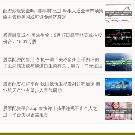
配资炒股安全吗 “排毒期”已过 摩根大通全球市场策
略主管称美国或可避免经济衰退
股票融资成本 美农生物：9月17日高管熊英减持股
份合计15.01万股
股票配资的售后 各执一词！美称多州上千例环孢
子虫病感染或与墨进口生菜有关，墨方：尚无证据
股市配资杠杆平台 我国低轨卫星发射进程加速 商
业航天产业有望步入景气周期
股票配资平台app 壹快评丨骑手违规不止个人之
过，平台失职更需担责