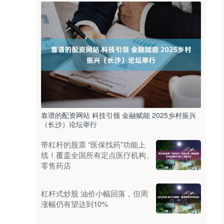
靠谱的配资网站 科技引领 金融赋能 2025乡村振兴
（长沙）论坛举行
带杠杆的股票 “医保找药”功能上
线！覆盖全国所有定点医疗机构、
零售药店
杠杆式炒股 油价小幅回落，但周
涨幅仍有望达到10%