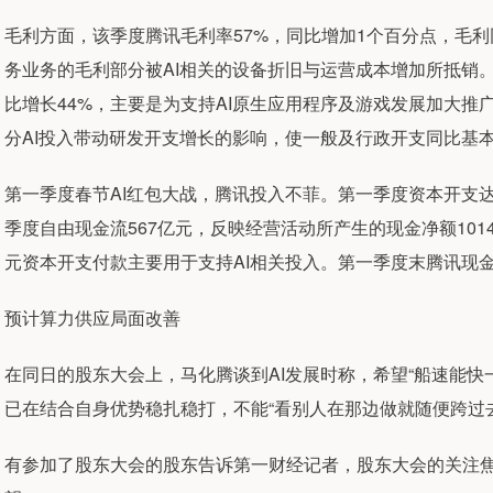
毛利方面，该季度腾讯毛利率57%，同比增加1个百分点，毛利
务业务的毛利部分被AI相关的设备折旧与运营成本增加所抵销。
比增长44%，主要是为支持AI原生应用程序及游戏发展加大
分AI投入带动研发开支增长的影响，使一般及行政开支同比基
第一季度春节AI红包大战，腾讯投入不菲。第一季度资本开支达到3
季度自由现金流567亿元，反映经营活动所产生的现金净额101
元资本开支付款主要用于支持AI相关投入。第一季度末腾讯现金及
预计算力供应局面改善
在同日的股东大会上，马化腾谈到AI发展时称，希望“船速能快
已在结合自身优势稳扎稳打，不能“看别人在那边做就随便跨过
有参加了股东大会的股东告诉第一财经记者，股东大会的关注焦