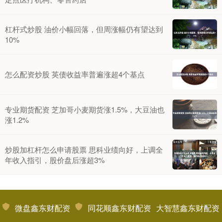
杠杆式炒股 油价小幅回落，但周涨幅仍有望达到
10%
怎么配资炒股 英债收益率普遍涨超4个基点
专业期货配资 芝加哥小麦期货涨1.5%，大豆油也
涨1.2%
炒股加杠杆怎么申请股票 思科业绩向好，上调全
年收入指引，股价盘后涨超3%
微盘鑫东财配资
同花顺鑫东财配资
大智慧鑫东财配资